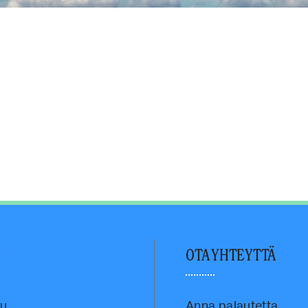
U
OTA YHTEYTTÄ
vu
Anna palautetta