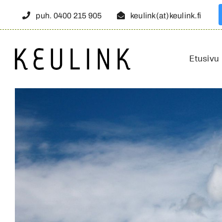
Skip
puh. 0400 215 905
keulink(at)keulink.fi
to
content
Etusivu