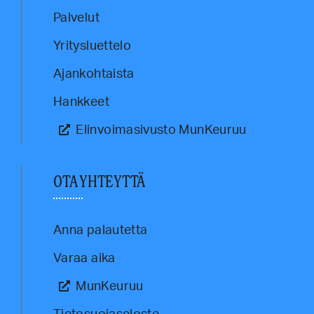
Palvelut
Yritysluettelo
Ajankohtaista
Hankkeet
Elinvoimasivusto MunKeuruu
OTA YHTEYTTÄ
Anna palautetta
Varaa aika
MunKeuruu