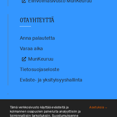
Elinvoimasivusto MunKeuruu
OTA YHTEYTTÄ
Anna palautetta
Varaa aika
MunKeuruu
Tietosuojaseloste
Eväste- ja yksityisyyshallinta
Tämä verkkosivusto käyttää evästeitä ja
Asetuksia
kolmannen osapuolen palveluita analyyttisiin ja
toiminnallisiin tarkoituksiin. Suostumuksenne