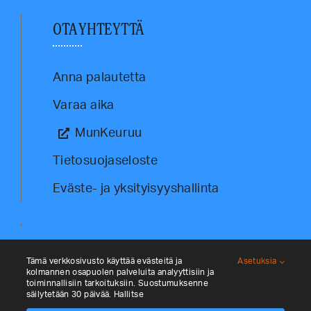
OTA YHTEYTTÄ
Anna palautetta
Varaa aika
MunKeuruu
Tietosuojaseloste
Eväste- ja yksityisyyshallinta
Tämä verkkosivusto käyttää evästeitä ja
Asetuksia
kolmannen osapuolen palveluita analyyttisiin ja
toiminnallisiin tarkoituksiin. Suostumuksenne
säilytetään 30 päivää. Hallitse