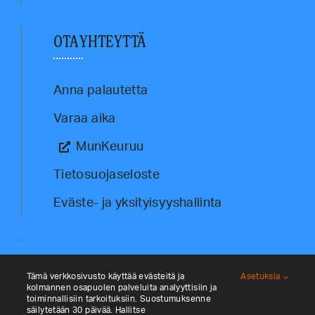
OTA YHTEYTTÄ
Anna palautetta
Varaa aika
MunKeuruu
Tietosuojaseloste
Eväste- ja yksityisyyshallinta
Tämä verkkosivusto käyttää evästeitä ja
Asetuksia
kolmannen osapuolen palveluita analyyttisiin ja
toiminnallisiin tarkoituksiin. Suostumuksenne
säilytetään 30 päivää. Hallitse