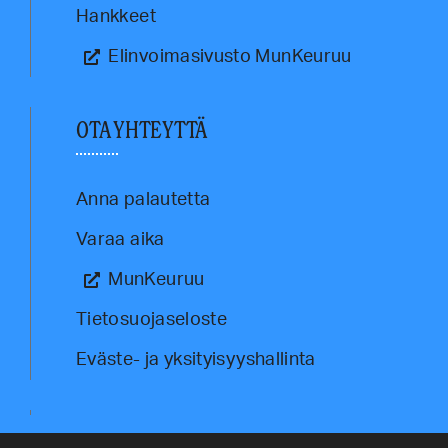
Hankkeet
Elinvoimasivusto MunKeuruu
OTA YHTEYTTÄ
Anna palautetta
Varaa aika
MunKeuruu
Tietosuojaseloste
Eväste- ja yksityisyyshallinta