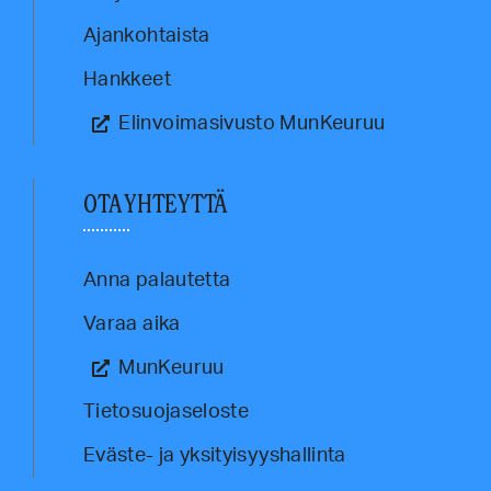
Ajankohtaista
Hankkeet
Elinvoimasivusto MunKeuruu
OTA YHTEYTTÄ
Anna palautetta
Varaa aika
MunKeuruu
Tietosuojaseloste
Eväste- ja yksityisyyshallinta