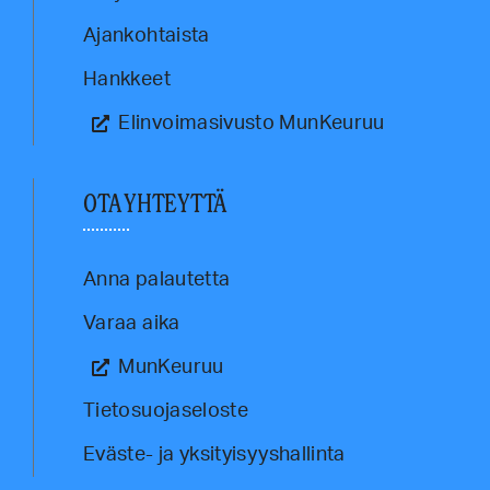
Ajankohtaista
Hankkeet
Elinvoimasivusto MunKeuruu
OTA YHTEYTTÄ
Anna palautetta
Varaa aika
MunKeuruu
Tietosuojaseloste
Eväste- ja yksityisyyshallinta