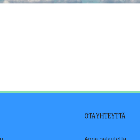
U
OTA YHTEYTTÄ
vu
Anna palautetta