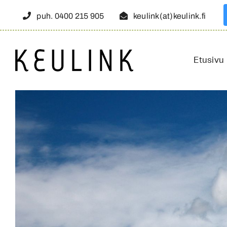
Skip
puh. 0400 215 905
keulink(at)keulink.fi
to
content
Etusivu