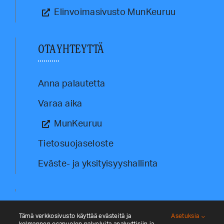
Elinvoimasivusto MunKeuruu
OTA YHTEYTTÄ
Anna palautetta
Varaa aika
MunKeuruu
Tietosuojaseloste
Eväste- ja yksityisyyshallinta
Tämä verkkosivusto käyttää evästeitä ja
Asetuksia
kolmannen osapuolen palveluita analyyttisiin ja