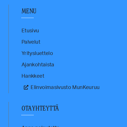
MENU
Etusivu
Palvelut
Yritysluettelo
Ajankohtaista
Hankkeet
Elinvoimasivusto MunKeuruu
OTA YHTEYTTÄ