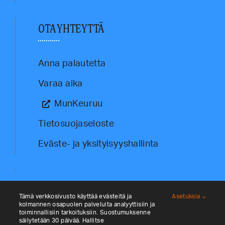
OTA YHTEYTTÄ
Anna palautetta
Varaa aika
MunKeuruu
Tietosuojaseloste
Eväste- ja yksityisyyshallinta
Tämä verkkosivusto käyttää evästeitä ja
Asetuksia
kolmannen osapuolen palveluita analyyttisiin ja
toiminnallisiin tarkoituksiin. Suostumuksenne
säilytetään 30 päivää. Hallitse