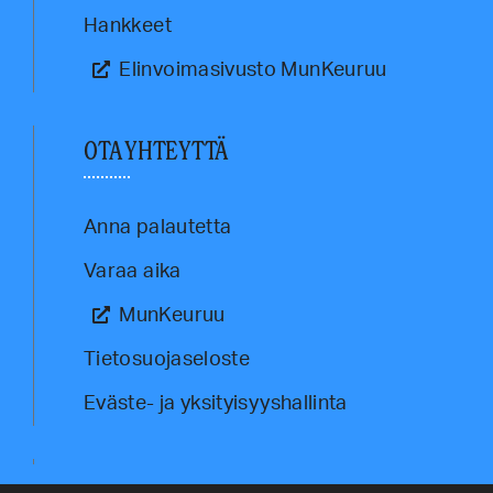
Hankkeet
Elinvoimasivusto MunKeuruu
OTA YHTEYTTÄ
Anna palautetta
Varaa aika
MunKeuruu
Tietosuojaseloste
Eväste- ja yksityisyyshallinta