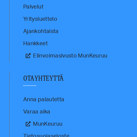
Palvelut
Yritysluettelo
Ajankohtaista
Hankkeet
Elinvoimasivusto MunKeuruu
OTA YHTEYTTÄ
Anna palautetta
Varaa aika
MunKeuruu
Tietosuojaseloste