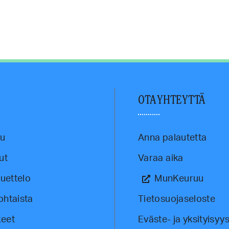
U
OTA YHTEYTTÄ
vu
Anna palautetta
ut
Varaa aika
luettelo
MunKeuruu
ohtaista
Tietosuojaseloste
eet
Eväste- ja yksityisyys