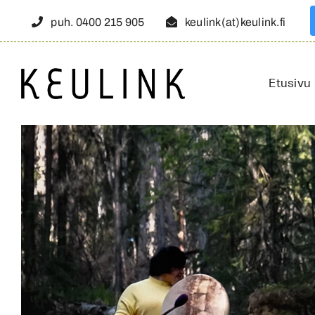
Skip
puh. 0400 215 905
keulink(at)keulink.fi
to
content
Etusivu