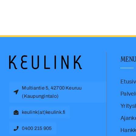
MEN
Etusi
Multiantie 5, 42700 Keuruu
Palvel
(Kaupungintalo)
Yritys
keulink(at)keulink.fi
Ajank
0400 215 905
Hankk