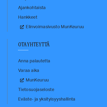
Ajankohtaista
Hankkeet
Elinvoimasivusto MunKeuruu
OTA YHTEYTTÄ
Anna palautetta
Varaa aika
MunKeuruu
Tietosuojaseloste
Eväste- ja yksityisyyshallinta