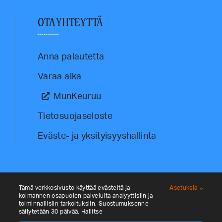
OTA YHTEYTTÄ
Anna palautetta
Varaa aika
MunKeuruu
Tietosuojaseloste
Eväste- ja yksityisyyshallinta
Tämä verkkosivusto käyttää evästeitä ja
Asetuksia
kolmannen osapuolen palveluita analyyttisiin ja
toiminnallisiin tarkoituksiin. Suostumuksenne
säilytetään 30 päivää. Hallitse