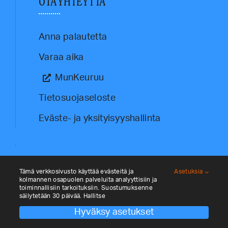
OTA YHTEYTTÄ
Anna palautetta
Varaa aika
MunKeuruu
Tietosuojaseloste
Eväste- ja yksityisyyshallinta
Tämä verkkosivusto käyttää evästeitä ja
Asetuksia
kolmannen osapuolen palveluita analyyttisiin ja
toiminnallisiin tarkoituksiin. Suostumuksenne
säilytetään 30 päivää. Hallitse
Hyväksy asetukset
© Kehittämisyhtiö Keulink Oy 2026. All