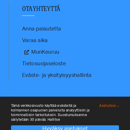
OTA YHTEYTTÄ
Anna palautetta
Varaa aika
MunKeuruu
Tietosuojaseloste
Eväste- ja yksityisyyshallinta
Tämä verkkosivusto käyttää evästeitä ja
Asetuksia
kolmannen osapuolen palveluita analyyttisiin ja
toiminnallisiin tarkoituksiin. Suostumuksenne
säilytetään 30 päivää. Hallitse
Hyväksy asetukset