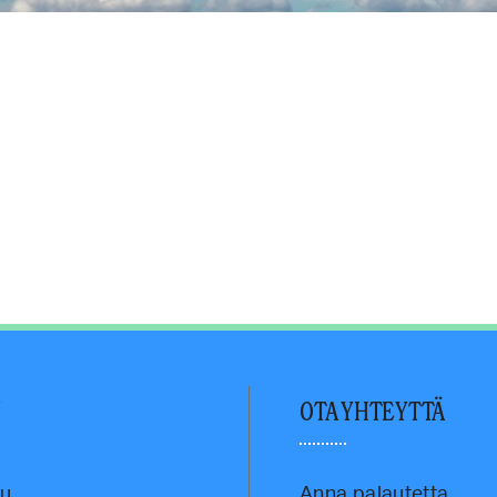
U
OTA YHTEYTTÄ
vu
Anna palautetta