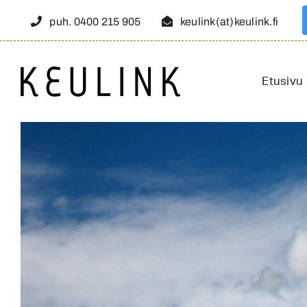
Skip
puh. 0400 215 905
keulink(at)keulink.fi
to
content
Etusivu