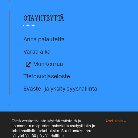
OTA YHTEYTTÄ
Anna palautetta
Varaa aika
MunKeuruu
Tietosuojaseloste
Eväste- ja yksityisyyshallinta
Tämä verkkosivusto käyttää evästeitä ja
Asetuksia
kolmannen osapuolen palveluita analyyttisiin ja
toiminnallisiin tarkoituksiin. Suostumuksenne
säilytetään 30 päivää. Hallitse