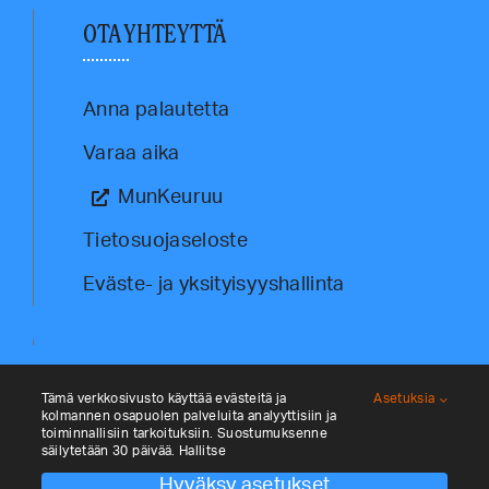
OTA YHTEYTTÄ
Anna palautetta
Varaa aika
MunKeuruu
Tietosuojaseloste
Eväste- ja yksityisyyshallinta
Tämä verkkosivusto käyttää evästeitä ja
Asetuksia
kolmannen osapuolen palveluita analyyttisiin ja
toiminnallisiin tarkoituksiin. Suostumuksenne
säilytetään 30 päivää. Hallitse
Hyväksy asetukset