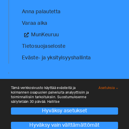
Anna palautetta
Varaa aika
MunKeuruu
Tietosuojaseloste
Eväste- ja yksityisyyshallinta
Tämä verkkosivusto käyttää evästeitä ja
Asetuksia
kolmannen osapuolen palveluita analyyttisiin ja
toiminnallisiin tarkoituksiin. Suostumuksenne
säilytetään 30 päivää. Hallitse
Hyväksy asetukset
© Kehittämisyhtiö Keulink Oy 2026. All
rights reserved. Site by
Aidia
.
Hyväksy vain välttämättömät