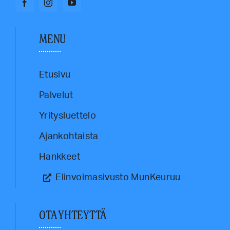
MENU
Etusivu
Palvelut
Yritysluettelo
Ajankohtaista
Hankkeet
Elinvoimasivusto MunKeuruu
OTA YHTEYTTÄ