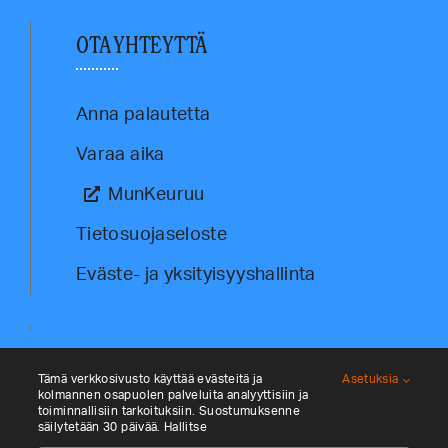
OTA YHTEYTTÄ
Anna palautetta
Varaa aika
MunKeuruu
Tietosuojaseloste
Eväste- ja yksityisyyshallinta
Tämä verkkosivusto käyttää evästeitä ja
Asetuksia
kolmannen osapuolen palveluita analyyttisiin ja
toiminnallisiin tarkoituksiin. Suostumuksenne
säilytetään 30 päivää. Hallitse