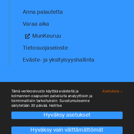
Anna palautetta
Varaa aika
MunKeuruu
Tietosuojaseloste
Eväste- ja yksityisyyshallinta
Tämä verkkosivusto käyttää evästeitä ja
Asetuksia
kolmannen osapuolen palveluita analyyttisiin ja
toiminnallisiin tarkoituksiin. Suostumuksenne
säilytetään 30 päivää. Hallitse
Hyväksy asetukset
© Kehittämisyhtiö Keulink Oy 2023. All
rights reserved. Site by
Aidia
.
Hyväksy vain välttämättömät