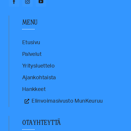
MENU
Etusivu
Palvelut
Yritysluettelo
Ajankohtaista
Hankkeet
Elinvoimasivusto MunKeuruu
OTA YHTEYTTÄ