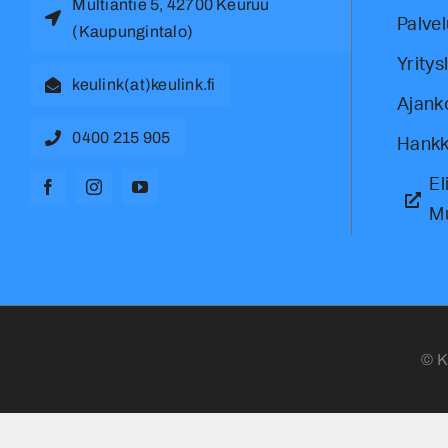
Multiantie 5, 42700 Keuruu
Palvel
(Kaupungintalo)
Yritys
keulink(at)keulink.fi
Ajank
0400 215 905
Hankk
El
M
© K