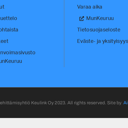
ut
Varaa aika
luettelo
MunKeuruu
ohtaista
Tietosuojaseloste
eet
Eväste- ja yksityisyys
invoimasivusto
unKeuruu
ehittämisyhtiö Keulink Oy 2023. All rights reserved. Site by
Ai