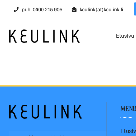
Skip
puh. 0400 215 905
keulink(at)keulink.fi
to
content
Etusivu
MEN
Etusi