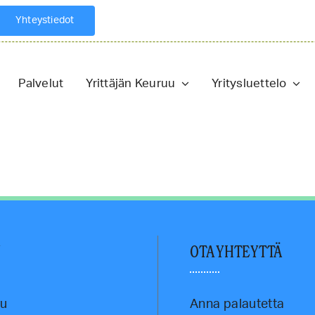
Yhteystiedot
Palvelut
Yrittäjän Keuruu
Yritysluettelo
U
OTA YHTEYTTÄ
vu
Anna palautetta