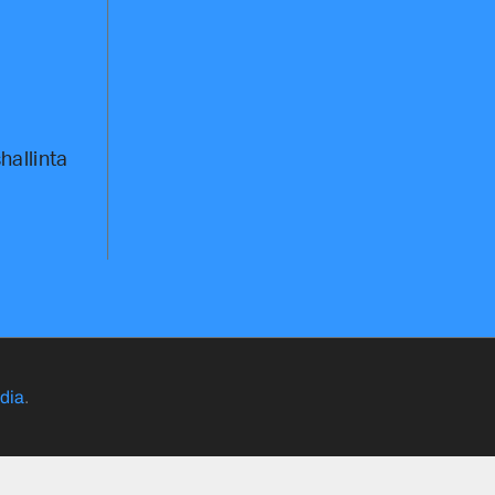
hallinta
dia
.