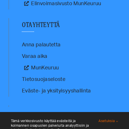
Elinvoimasivusto MunKeuruu
OTA YHTEYTTÄ
Anna palautetta
Varaa aika
MunKeuruu
Tietosuojaseloste
Eväste- ja yksityisyyshallinta
Tämä verkkosivusto käyttää evästeitä ja
Asetuksia
kolmannen osapuolen palveluita analyyttisiin ja