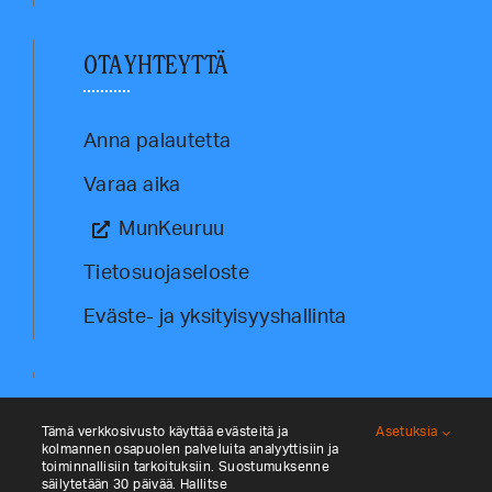
OTA YHTEYTTÄ
Anna palautetta
Varaa aika
MunKeuruu
Tietosuojaseloste
Eväste- ja yksityisyyshallinta
Tämä verkkosivusto käyttää evästeitä ja
Asetuksia
kolmannen osapuolen palveluita analyyttisiin ja
toiminnallisiin tarkoituksiin. Suostumuksenne
säilytetään 30 päivää. Hallitse