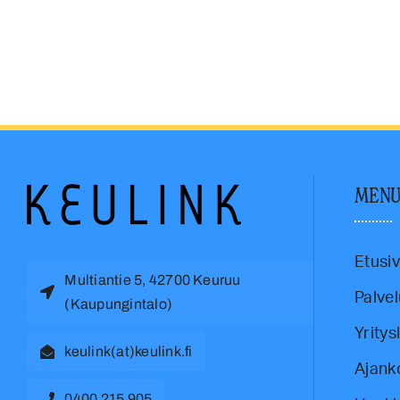
MEN
Etusi
Multiantie 5, 42700 Keuruu
Palvel
(Kaupungintalo)
Yritys
keulink(at)keulink.fi
Ajank
0400 215 905