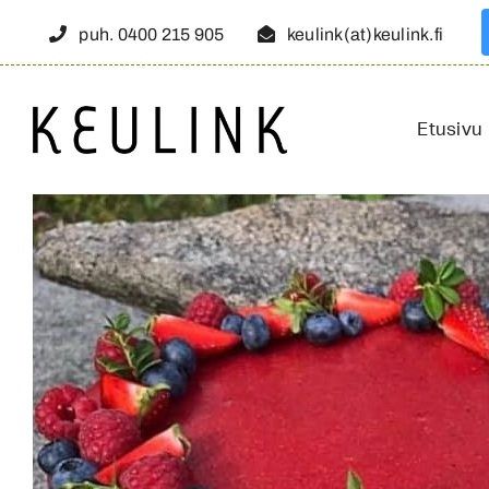
Skip
puh. 0400 215 905
keulink(at)keulink.fi
to
content
Etusivu