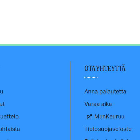
U
OTA YHTEYTTÄ
vu
Anna palautetta
ut
Varaa aika
luettelo
MunKeuruu
ohtaista
Tietosuojaseloste