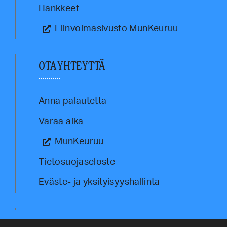
Hankkeet
Elinvoimasivusto MunKeuruu
OTA YHTEYTTÄ
Anna palautetta
Varaa aika
MunKeuruu
Tietosuojaseloste
Eväste- ja yksityisyyshallinta