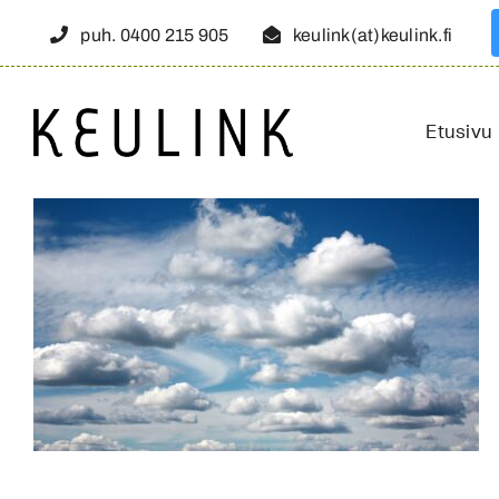
Skip
puh. 0400 215 905
keulink(at)keulink.fi
to
content
Etusivu