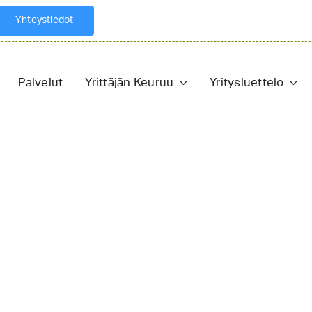
Yhteystiedot
Palvelut
Yrittäjän Keuruu
Yritysluettelo