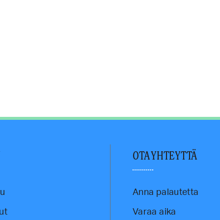
U
OTA YHTEYTTÄ
vu
Anna palautetta
ut
Varaa aika