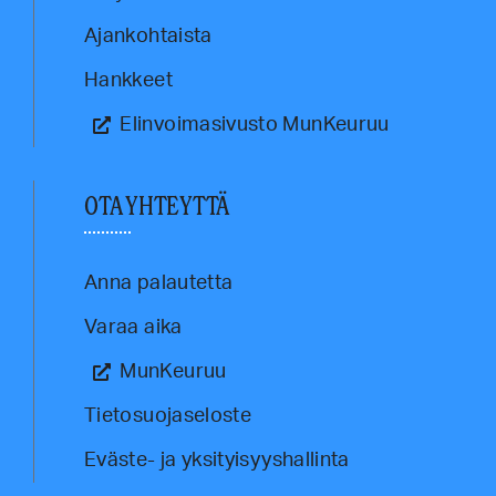
Ajankohtaista
Hankkeet
Elinvoimasivusto MunKeuruu
OTA YHTEYTTÄ
Anna palautetta
Varaa aika
MunKeuruu
Tietosuojaseloste
Eväste- ja yksityisyyshallinta