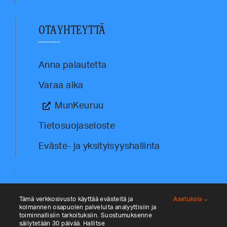
OTA YHTEYTTÄ
Anna palautetta
Varaa aika
MunKeuruu
Tietosuojaseloste
Eväste- ja yksityisyyshallinta
Tämä verkkosivusto käyttää evästeitä ja
Asetuksia
kolmannen osapuolen palveluita analyyttisiin ja
toiminnallisiin tarkoituksiin. Suostumuksenne
säilytetään 30 päivää. Hallitse