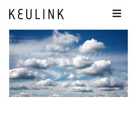
Skip
to
Toggl
content
Navig
Etusivu
Palvelut
Yrittäjän Keuruu
Yritysluettelo
Ajankohtaista
Hankkeet
Keuruu Puoti