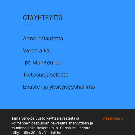
OTA YHTEYTTÄ
Anna palautetta
Varaa aika
MunKeuruu
Tietosuojaseloste
Eväste- ja yksityisyyshallinta
Tämä verkkosivusto käyttää evästeitä ja
Asetuksia
kolmannen osapuolen palveluita analyyttisiin ja
toiminnallisiin tarkoituksiin. Suostumuksenne
säilytetään 30 päivää. Hallitse