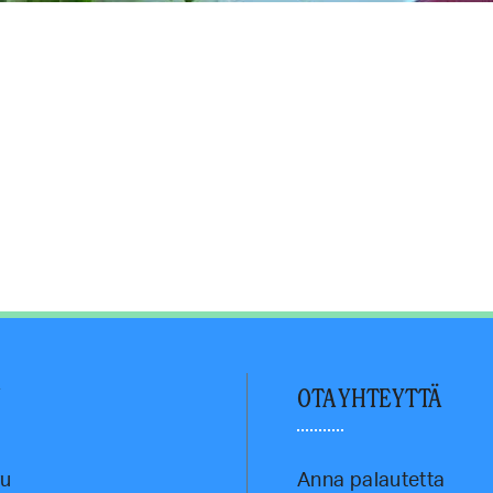
U
OTA YHTEYTTÄ
vu
Anna palautetta