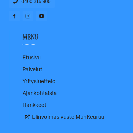
0400 215 905
MENU
Etusivu
Palvelut
Yritysluettelo
Ajankohtaista
Hankkeet
Elinvoimasivusto MunKeuruu