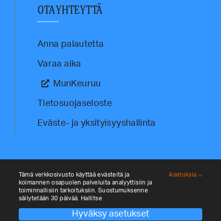
OTA YHTEYTTÄ
Anna palautetta
Varaa aika
MunKeuruu
Tietosuojaseloste
Eväste- ja yksityisyyshallinta
Tämä verkkosivusto käyttää evästeitä ja
Asetuksia
kolmannen osapuolen palveluita analyyttisiin ja
toiminnallisiin tarkoituksiin. Suostumuksenne
säilytetään 30 päivää. Hallitse
Hyväksy asetukset
© Kehittämisyhtiö Keulink Oy 2026. All