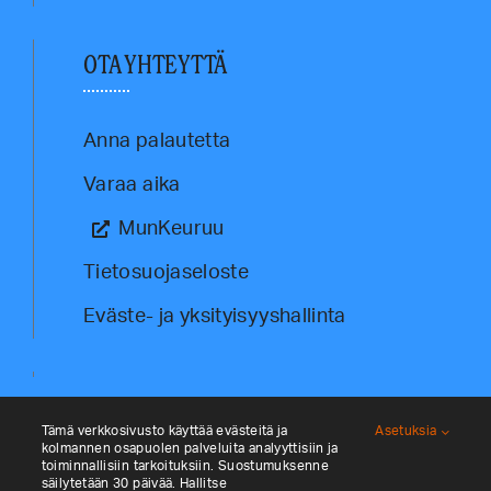
OTA YHTEYTTÄ
Anna palautetta
Varaa aika
MunKeuruu
Tietosuojaseloste
Eväste- ja yksityisyyshallinta
Tämä verkkosivusto käyttää evästeitä ja
Asetuksia
kolmannen osapuolen palveluita analyyttisiin ja
toiminnallisiin tarkoituksiin. Suostumuksenne
säilytetään 30 päivää. Hallitse