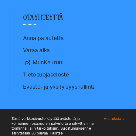
OTA YHTEYTTÄ
Anna palautetta
Varaa aika
MunKeuruu
Tietosuojaseloste
Eväste- ja yksityisyyshallinta
Tämä verkkosivusto käyttää evästeitä ja
Asetuksia
kolmannen osapuolen palveluita analyyttisiin ja
toiminnallisiin tarkoituksiin. Suostumuksenne
säilytetään 30 päivää. Hallitse