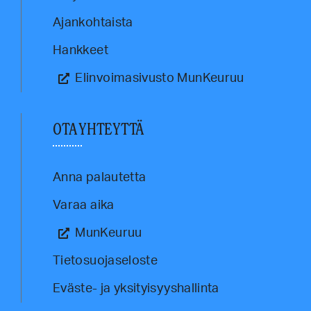
Ajankohtaista
Hankkeet
Elinvoimasivusto MunKeuruu
OTA YHTEYTTÄ
Anna palautetta
Varaa aika
MunKeuruu
Tietosuojaseloste
Eväste- ja yksityisyyshallinta