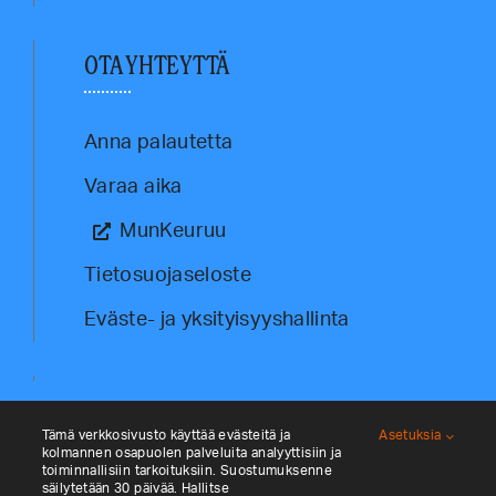
OTA YHTEYTTÄ
Anna palautetta
Varaa aika
MunKeuruu
Tietosuojaseloste
Eväste- ja yksityisyyshallinta
Tämä verkkosivusto käyttää evästeitä ja
Asetuksia
kolmannen osapuolen palveluita analyyttisiin ja
toiminnallisiin tarkoituksiin. Suostumuksenne
säilytetään 30 päivää. Hallitse