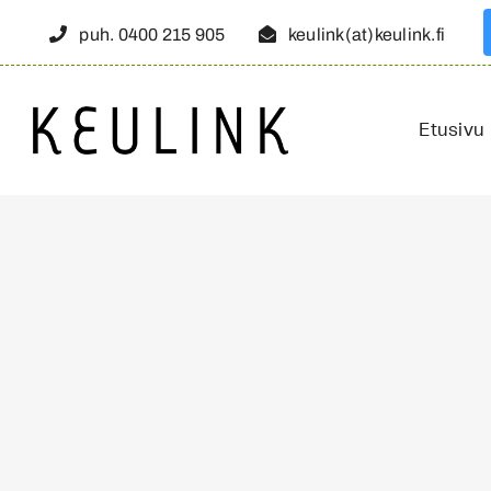
Skip
puh. 0400 215 905
keulink(at)keulink.fi
to
content
Etusivu