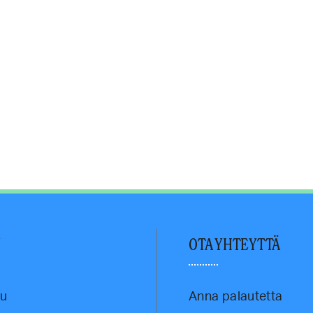
U
OTA YHTEYTTÄ
vu
Anna palautetta