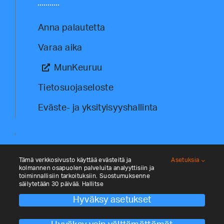
Anna palautetta
Varaa aika
MunKeuruu
Tietosuojaseloste
Eväste- ja yksityisyyshallinta
Tämä verkkosivusto käyttää evästeitä ja
Asetuksia
kolmannen osapuolen palveluita analyyttisiin ja
toiminnallisiin tarkoituksiin. Suostumuksenne
säilytetään 30 päivää. Hallitse
Hyväksy asetukset
© Kehittämisyhtiö Keulink Oy 2026. All
rights reserved. Site by
Aidia
.