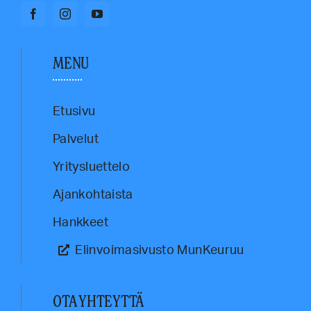
MENU
Etusivu
Palvelut
Yritysluettelo
Ajankohtaista
Hankkeet
Elinvoimasivusto MunKeuruu
OTA YHTEYTTÄ