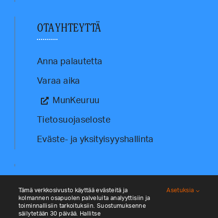
OTA YHTEYTTÄ
Anna palautetta
Varaa aika
MunKeuruu
Tietosuojaseloste
Eväste- ja yksityisyyshallinta
Tämä verkkosivusto käyttää evästeitä ja
Asetuksia
kolmannen osapuolen palveluita analyyttisiin ja
toiminnallisiin tarkoituksiin. Suostumuksenne
säilytetään 30 päivää. Hallitse