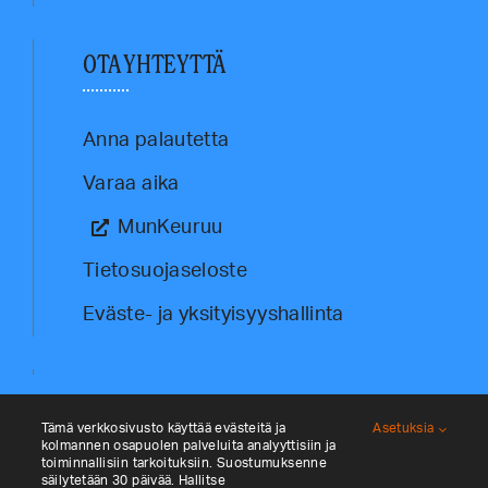
OTA YHTEYTTÄ
Anna palautetta
Varaa aika
MunKeuruu
Tietosuojaseloste
Eväste- ja yksityisyyshallinta
Tämä verkkosivusto käyttää evästeitä ja
Asetuksia
kolmannen osapuolen palveluita analyyttisiin ja
toiminnallisiin tarkoituksiin. Suostumuksenne
säilytetään 30 päivää. Hallitse