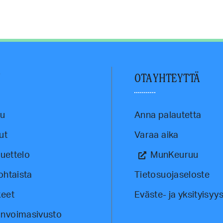
U
OTA YHTEYTTÄ
vu
Anna palautetta
ut
Varaa aika
luettelo
MunKeuruu
ohtaista
Tietosuojaseloste
eet
Eväste- ja yksityisyys
invoimasivusto