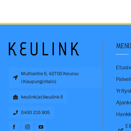
MEN
Etusi
Multiantie 5, 42700 Keuruu
Palvel
(Kaupungintalo)
Yritys
keulink(at)keulink.fi
Ajank
0400 215 905
Hankk
El