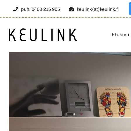
Skip
puh. 0400 215 905
keulink(at)keulink.fi
to
content
Etusivu