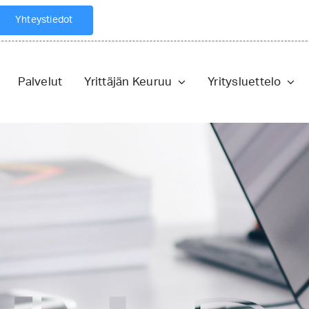
Yhteystiedot
Palvelut
Yrittäjän Keuruu
Yritysluettelo