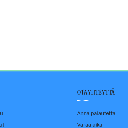
U
OTA YHTEYTTÄ
vu
Anna palautetta
ut
Varaa aika