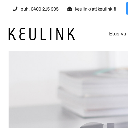
Skip
puh. 0400 215 905
keulink(at)keulink.fi
to
content
Etusivu