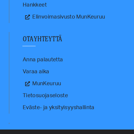
Hankkeet
Elinvoimasivusto MunKeuruu
OTA YHTEYTTÄ
Anna palautetta
Varaa aika
MunKeuruu
Tietosuojaseloste
Eväste- ja yksityisyyshallinta