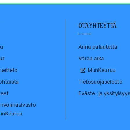
U
OTA YHTEYTTÄ
vu
Anna palautetta
ut
Varaa aika
luettelo
MunKeuruu
ohtaista
Tietosuojaseloste
eet
Eväste- ja yksityisyys
invoimasivusto
unKeuruu