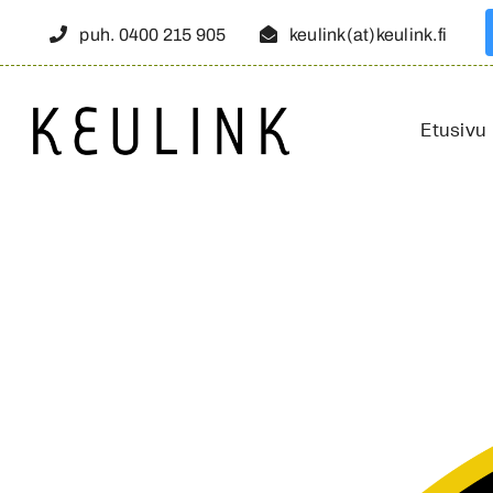
Skip
puh. 0400 215 905
keulink(at)keulink.fi
to
content
Etusivu