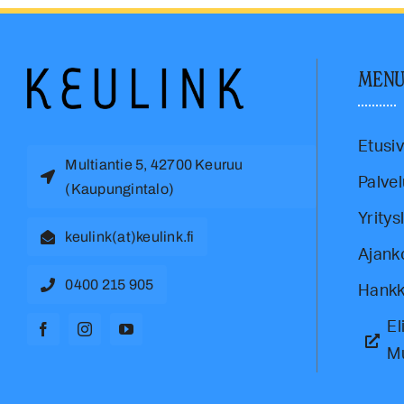
MEN
Etusi
Multiantie 5, 42700 Keuruu
Palvel
(Kaupungintalo)
Yritys
keulink(at)keulink.fi
Ajank
0400 215 905
Hankk
El
M