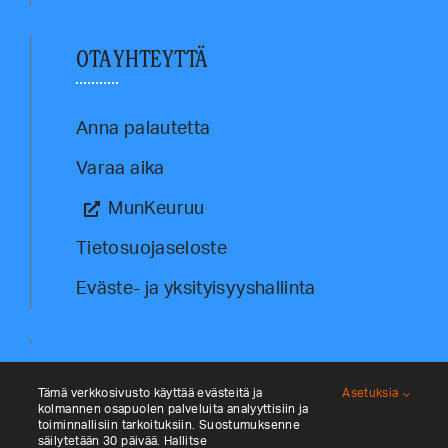
OTA YHTEYTTÄ
Anna palautetta
Varaa aika
MunKeuruu
Tietosuojaseloste
Eväste- ja yksityisyyshallinta
Tämä verkkosivusto käyttää evästeitä ja
Asetuksia
kolmannen osapuolen palveluita analyyttisiin ja
toiminnallisiin tarkoituksiin. Suostumuksenne
säilytetään 30 päivää. Hallitse