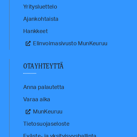
Yritysluettelo
Ajankohtaista
Hankkeet
Elinvoimasivusto MunKeuruu
OTA YHTEYTTÄ
Anna palautetta
Varaa aika
MunKeuruu
Tietosuojaseloste
Eväste- ja yksityisyyshallinta